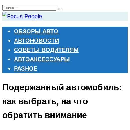
Перейти
Search
к
for:
содержанию
ОБЗОРЫ АВТО
АВТОНОВОСТИ
СОВЕТЫ ВОДИТЕЛЯМ
АВТОАКСЕССУАРЫ
РАЗНОЕ
Подержанный автомобиль:
как выбрать, на что
обратить внимание