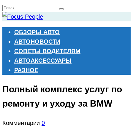
Перейти
Search
к
for:
содержанию
ОБЗОРЫ АВТО
АВТОНОВОСТИ
СОВЕТЫ ВОДИТЕЛЯМ
АВТОАКСЕССУАРЫ
РАЗНОЕ
Полный комплекс услуг по
ремонту и уходу за BMW
Комментарии
0